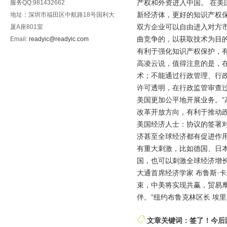
产权和外资进入中国。 在
服务QQ:981432662
新经济体，更好的知识产权
地址：深圳市福田区中航路18号国利大
双方企业可以自由进入对方
厦A座801室
曲竞争的，以获取技术为目
Email:
readyic@readyic.com
有利于强化知识产权保护，
高凌云说，值得注意的是，
术；不能通过行政管理、行
许可透明，在行政监管审查
美国更加公平地开展业务。”
改革开放方向，有利于推动
美国经济人士：协议的签署
济甚至全球经济都有促进作
有重大刺激，比如德国、日本
国，也可以刺激全球经济增长
大通首席经济学家 布鲁斯·
束，中美将实现共赢，贸易
伴。”纽约布鲁克林区长 埃
文章关键词：签了！今后