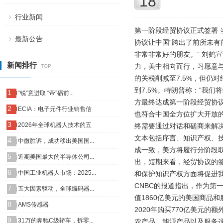
18
行业新闻
第一阶段经贸协议正式签署 
最新公告
协议让中国“跨出了前所未有
非常非常好的朋友。” 刘
新闻排行
力，美中相向而行，习愿意与川
TOP
的关税削减至7.5%，但仍对
到7.5%。特朗普称：“我
1
“锐”意进取 “帝”砺前...
方最终达成第一阶段经贸协
2
ECIA：电子元件行业销售信
也符合中国全方位扩大开放
3
2026年全球机器人技术的五
终需要通过对话和磋商来解
文本包括序言、知识产权、
4
中微胜诉，成功移出美国国...
成一致，美方将履行分阶段取
5
近期美国最大的半导体公司...
出，短期来看，经贸协议的
6
中国工业机器人市场：2025...
和保护知识产权方面将促进我
CNBC的报道指出，作为第
7
五大因素驱动，全球编码器...
值1860亿美元的美国商品
8
AMS传感器
2020年购买770亿美元的
9
31万的奔驰C级轿车，拆零...
农产品、能源产品以及服务这