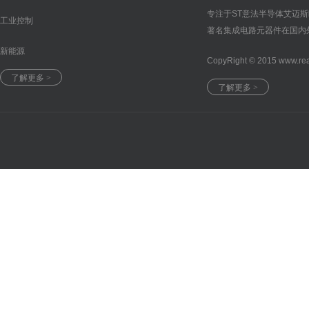
专注于ST意法半导体艾迈
工业控制
著名集成电路元器件在国内
新能源
CopyRight © 2015 www.re
了解更多 >
了解更多 >