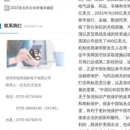
电气设备、药品、车辆和光学仪
10
2022亚太区企业存储关键趋
亿美元，2021年为195亿
留学旅行、金融、数据托管、电
联系我们
CONTACT US
留了部分加征的关税措施。为了
荡以及贸易战造成的投资减少
美国公司损失了460亿美元
机制造商康明斯发言人在周（
促中美两国尽快采取措施以取
旦我们达成第二阶段协议，这
容，正是中国长期以来寻求的
业秘密保护、与药品相关的
深圳市锐帝国际电子有限公司
打击商标恶意注册，以及加
联系人：任先生/王先生
展的需要。”中国社科院世
关于加强知识产权保护的改
电话：0755-82791684
和商标保护。很多中国知名
0755-36608190（24小时）
度，有利于更好地保护中国
激发企业的创新积极性。 “
传真：0755-82792670
利的，既保护美国企业，也