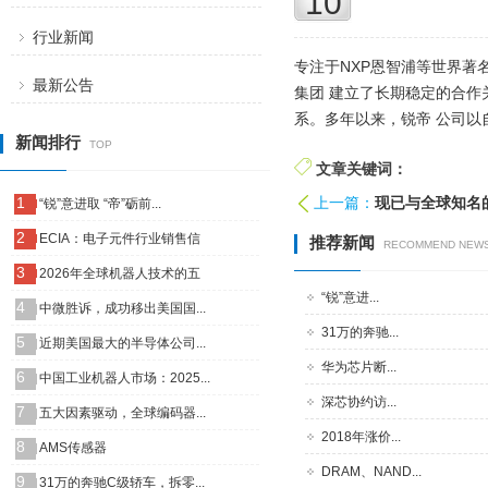
10
行业新闻
专注于NXP恩智浦等世界
最新公告
集团 建立了长期稳定的合
系。多年以来，锐帝 公司
新闻排行
TOP
文章关键词：
1
上一篇：
现已与全球知名的
“锐”意进取 “帝”砺前...
2
ECIA：电子元件行业销售信
推荐新闻
RECOMMEND NEW
3
2026年全球机器人技术的五
“锐”意进...
4
中微胜诉，成功移出美国国...
31万的奔驰...
5
近期美国最大的半导体公司...
华为芯片断...
6
中国工业机器人市场：2025...
深芯协约访...
7
五大因素驱动，全球编码器...
2018年涨价...
8
AMS传感器
DRAM、NAND...
9
31万的奔驰C级轿车，拆零...