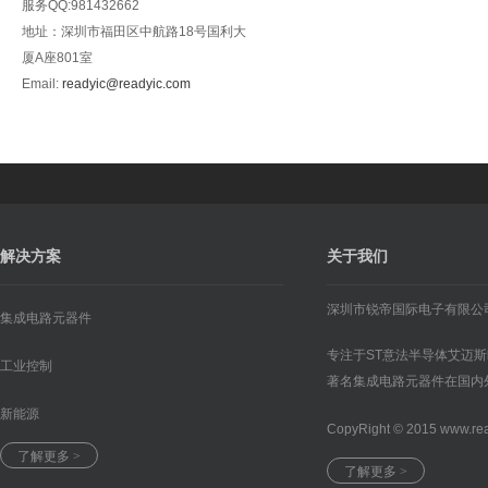
服务QQ:981432662
地址：深圳市福田区中航路18号国利大
厦A座801室
Email:
readyic@readyic.com
解决方案
关于我们
深圳市锐帝国际电子有限公
集成电路元器件
专注于ST意法半导体艾迈
工业控制
著名集成电路元器件在国内
新能源
CopyRight © 2015 www.re
了解更多 >
了解更多 >