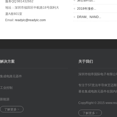
深芯协约访...
服务QQ:981432662
地址：深圳市福田区中航路18号国利大
2018年涨价...
厦A座801室
DRAM、NAND...
Email:
readyic@readyic.com
解决方案
关于我们
深圳市锐帝国际电子有限公
集成电路元器件
专注于ST意法半导体艾迈
工业控制
著名集成电路元器件在国内
新能源
CopyRight © 2015 www.re
了解更多 >
了解更多 >