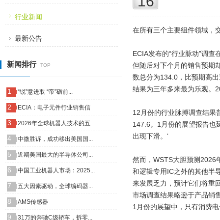
16
行业新闻
在所有三个主要组件领域，
最新公告
ECIA发布的“行业脉动”
新闻排行
但随后对下个月的销售预期却
TOP
数总分为134.0，比预期高
结果为三年多来最为乐观。20
1
“锐”意进取 “帝”砺前...
2
ECIA：电子元件行业销售信
12月份的行业脉搏调查结果
3
2026年全球机器人技术的五
147.6。1月份的展望报告
出现下滑。‘
4
中微胜诉，成功移出美国国...
5
近期美国最大的半导体公司...
然而，WSTS大胆预测202
6
中国工业机器人市场：2025...
和逻辑专用IC之外的其他半
来发展乏力，预计它们将重
7
五大因素驱动，全球编码器...
市场调查结果略逊于产品销售
8
AMS传感器
1月份的展望中，只有消费
9
31万的奔驰C级轿车，拆零...