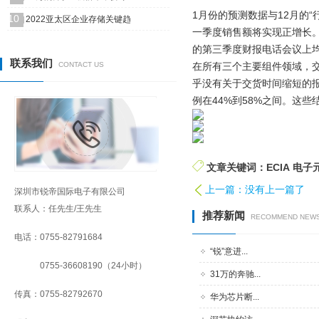
1月份的预测数据与12月的“
10
2022亚太区企业存储关键趋
一季度销售额将实现正增长
的第三季度财报电话会议上
联系我们
CONTACT US
在所有三个主要组件领域，交
乎没有关于交货时间缩短的报
例在44%到58%之间。这些
文章关键词：ECIA 电子
上一篇：没有上一篇了
深圳市锐帝国际电子有限公司
联系人：任先生/王先生
推荐新闻
RECOMMEND NEW
电话：0755-82791684
“锐”意进...
0755-36608190（24小时）
31万的奔驰...
传真：0755-82792670
华为芯片断...